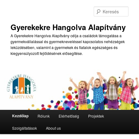
Tovább
Tovább
az
a
Kere
elsődleges
másodlagos
tartalomra
tartalomra
Gyerekekre Hangolva Alapítvány
A Gyerekekre Hangolva Alapítvány célja a családok támogatása a
gyermekvállalással és gyermekneveléssel kapcsolatos nehézségek
leküzdésében, valamint a gyermekek és fiatalok egészséges és
kiegyensúlyozott fejlődésének elősegítése.
Fő
Kezdőlap
Rólunk
Elérhetőség
Projektek
menü
Szolgáltatások
About us