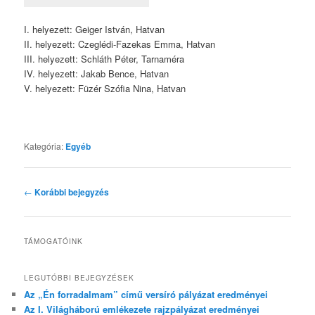
I. helyezett: Geiger István, Hatvan
II. helyezett: Czeglédi-Fazekas Emma, Hatvan
III. helyezett: Schláth Péter, Tarnaméra
IV. helyezett: Jakab Bence, Hatvan
V. helyezett: Füzér Szófia Nina, Hatvan
Kategória:
Egyéb
Bejegyzés
←
Korábbi bejegyzés
navigáció
TÁMOGATÓINK
LEGUTÓBBI BEJEGYZÉSEK
Az „Én forradalmam” című versíró pályázat eredményei
Az I. Világháború emlékezete rajzpályázat eredményei