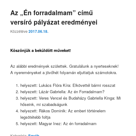
Az „Én forradalmam” című
versíró pályázat eredményei
Közzétéve
2017.06.18.
Köszönjük a beküldött műveket!
Az alábbi eredmények születtek. Gratulálunk a nyerteseknek!
A nyereményeket a jövőhét folyamán eljuttatjuk számotokra.
helyezett: Lukács Flóra Kíra: Elkövettél bármi rosszat
helyezett: Lázár Gabriella: Az én Forradalmam?
helyezett: Veres Vencel és Budaházy Gabriella Kinga: Mi
hőseink, mi szabadságunk
helyezett: Rákos Dominik: Az emberi történelem
legsötétebb foltja
helyezett: Magyar Inez: Az én forradalmam
Kategória:
Egyéb