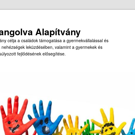
angolva Alapítvány
ny célja a családok támogatása a gyermekvállalással és
s nehézségek leküzdésében, valamint a gyermekek és
úlyozott fejlődésének elősegítése.