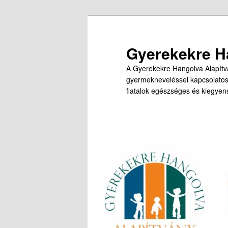
Tovább
az
elsődleges
Gyerekekre H
tartalomra
A Gyerekekre Hangolva Alapítvá
gyermekneveléssel kapcsolato
fiatalok egészséges és kiegyens