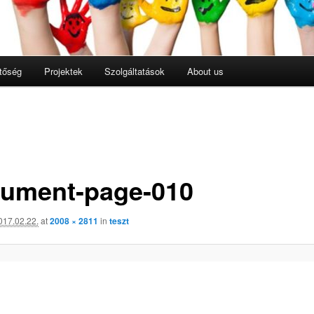
tőség
Projektek
Szolgáltatások
About us
ument-page-010
017.02.22.
at
2008 × 2811
in
teszt